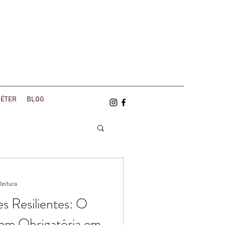
ÉTER
BLOG
leitura
es Resilientes: O
m Obrigatória em