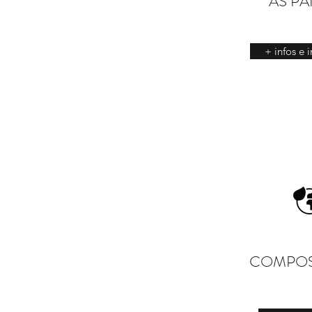
AS P
+ infos e 
COMPO