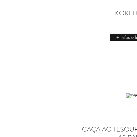
KOKE
+ infos e 
CAÇA AO TESOU