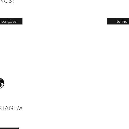
ANCS?
inscrições
tenho 
STAGEM