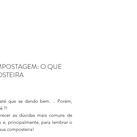
MPOSTAGEM: O QUE
STEIRA
 até que se dando bem. .. Porém,
ê ?!
larecer as dúvidas mais comuns de
e, principalmente, para lembrar o
sua composteira!