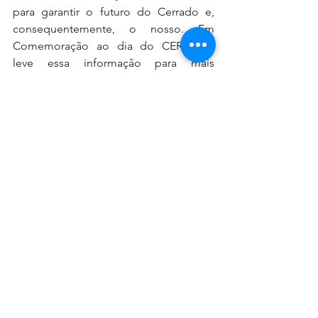
para garantir o futuro do Cerrado e, 
consequentemente, o nosso. Em 
Comemoração ao dia do CERRADO 
leve essa informação para mais 
pessoas, dialoguem e levem o Cerrado 
para o seu dia a dia para que possamos 
atuar a favor desse BIOMA 
MARAVILHOSO e FUNDAMENTAL.
#DiaDoCerrado
#Sustentabilidade
#CaixaDAguaDoBrasil
#Conservação
#Cerrado
Ver tudo
Posts recentes