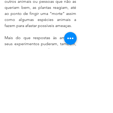
outros animais ou pessoas que não as 
queriam bem, as plantas reagiam, até 
ao ponto de fingir uma “morte” assim 
como algumas espécies animais a 
fazem para afastar possíveis ameaças.
Mais do que respostas às ameaças, 
seus experimentos puderam, também, 
comprovar que as plantas criavam 
vínculos de afinidade com as pessoas 
que as cuidavam, independente da 
distância entre eles, bem como com 
todos os seres vivos ao seu redor.
Com um ar um pouco de fixação 
cientifica, os experimentos e pesquisas 
de Backster, assim como de outros 
cientistas que vieram depois dele, nos 
faz repensar o quanto nossa forma de 