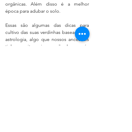
orgânicas. Além disso é a melhor 
época para adubar o solo.
Essas são algumas das dicas para 
cultivo das suas verdinhas baseados na 
astrologia, algo que nossos ancestrais 
tinham muito mais conexão do que nós 
hoje, muito baseada na real conexão 
com a Terra, com o conhecimento e o 
senso de pertencimento mais aguçado, 
algo raro hoje em nossa sociedade 
contemporânea.
Mais do que "dicas", é importante nos 
ater e valorizarmos os conhecimentos 
desses povos, que sabiamente 
souberam ter uma relação harmônica 
com a Natureza, vivendo de forma 
verdadeiramente sustentável.