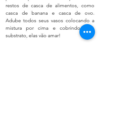
restos de casca de alimentos, como 
casca de banana e casca de ovo. 
Adube todos seus vasos colocando a 
mistura por cima e cobrindo com 
substrato, elas vão amar!
5- OLHAR CLÍNICO:
 Passe o olhar de 
águia por todas suas plantas. Veja se 
não tem bichinhos indesejados ou 
doenças. Aqui no blog tem também 
um post sobre esse assunto. Aproveite 
para tratá-las, faça a quarentena das 
suas plantinhas debilitadas. A seguir 
coloco receitinhas caseiras para fazer e 
serem usadas nesses momentos de 
doenças e visitas indesejadas:
Pique bem 100g de alho e deixe 24 