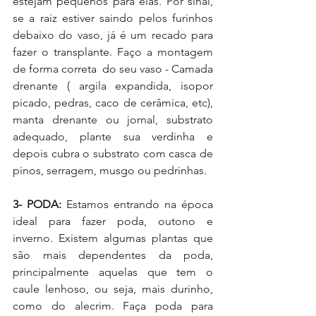
estejam pequenos para elas. Por sinal, 
se a raiz estiver saindo pelos furinhos 
debaixo do vaso, já é um recado para 
fazer o transplante. Faço a montagem 
de forma correta  do seu vaso - Camada 
drenante ( argila expandida, isopor 
picado, pedras, caco de cerâmica, etc), 
manta drenante ou jornal, substrato 
adequado, plante sua verdinha e 
depois cubra o substrato com casca de 
pinos, serragem, musgo ou pedrinhas.
3- PODA:
 Estamos entrando na época 
ideal para fazer poda, outono e 
inverno. Existem algumas plantas que 
são mais dependentes da poda, 
principalmente aquelas que tem o 
caule lenhoso, ou seja, mais durinho, 
como do alecrim. Faça poda para 