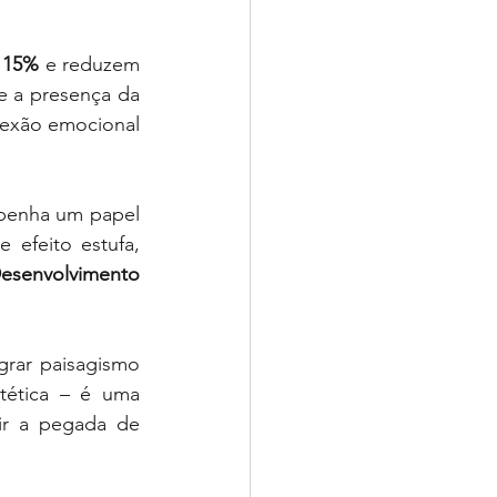
 15%
 e reduzem 
e a presença da 
nexão emocional 
penha um papel 
efeito estufa, 
esenvolvimento 
rar paisagismo 
tética – é uma 
ir a pegada de 