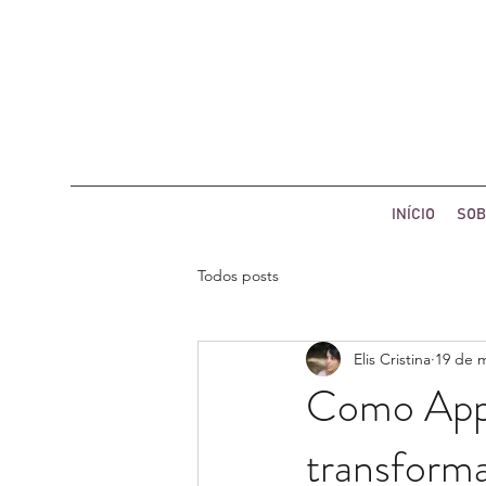
INÍCIO
SOB
Todos posts
Elis Cristina
19 de m
Como Appl
transform