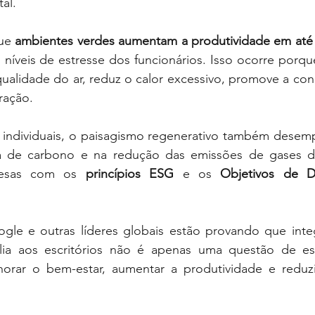
al.
ue 
ambientes verdes aumentam a produtividade em até
s níveis de estresse dos funcionários. Isso ocorre porqu
qualidade do ar, reduz o calor excessivo, promove a co
ração.
 individuais, o paisagismo regenerativo também desem
a de carbono e na redução das emissões de gases de 
resas com os 
princípios ESG
 e os 
Objetivos de D
.
le e outras líderes globais estão provando que integ
ilia aos escritórios não é apenas uma questão de es
horar o bem-estar, aumentar a produtividade e reduz