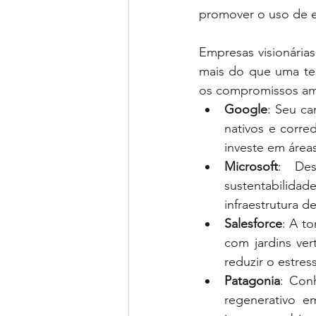
promover o uso de e
Empresas visionárias
mais do que uma ten
os compromissos amb
Google
: Seu ca
nativos e corre
investe em área
Microsoft
: Des
sustentabilidade
infraestrutura d
Salesforce
: A t
com jardins ver
reduzir o estres
Patagonia
: Con
regenerativo e