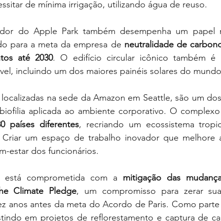
ssitar de mínima irrigação, utilizando água de reuso.
ador do Apple Park também desempenha um papel n
do para a meta da empresa de 
neutralidade de carbono
tos até 2030
. O edifício circular icônico também é 
vel, incluindo um dos maiores painéis solares do mundo
, localizadas na sede da Amazon em Seattle, são um dos
biofilia aplicada ao ambiente corporativo. O complexo
0 países diferentes
, recriando um ecossistema tropi
 Criar um espaço de trabalho inovador que melhore a c
m-estar dos funcionários.
está comprometida com a 
mitigação das mudanças
he Climate Pledge
, um compromisso para zerar sua
z anos antes da meta do Acordo de Paris. Como parte de
tindo em projetos de reflorestamento e captura de ca