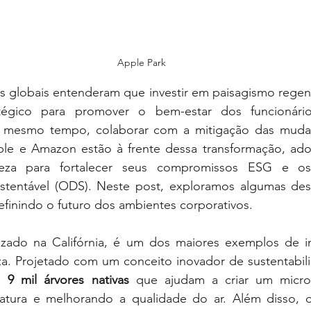
Apple Park
globais entenderam que investir em paisagismo regenera
égico para promover o bem-estar dos funcionário
o mesmo tempo, colaborar com a mitigação das mudanç
e e Amazon estão à frente dessa transformação, ado
eza para fortalecer seus compromissos ESG e os
tentável (ODS). Neste post, exploramos algumas dessas
finindo o futuro dos ambientes corporativos.
lizado na Califórnia, é um dos maiores exemplos de in
eza. Projetado com um conceito inovador de sustentabil
e 
9 mil árvores nativas
 que ajudam a criar um microcl
tura e melhorando a qualidade do ar. Além disso, os