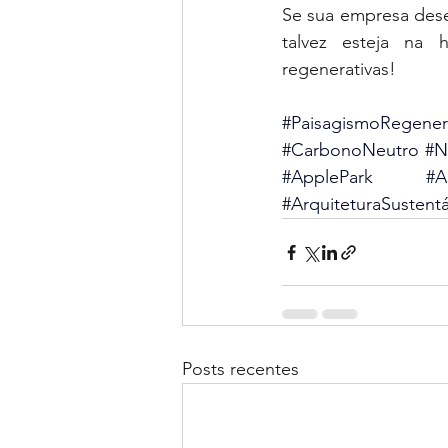
Se sua empresa dese
talvez esteja na 
regenerativas! 
#PaisagismoRegener
#CarbonoNeutro
#N
#ApplePark
#A
#ArquiteturaSustentá
Posts recentes