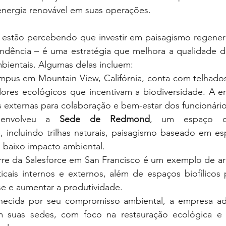
nergia renovável em suas operações.
 estão percebendo que investir em paisagismo regenerati
dência – é uma estratégia que melhora a qualidade de 
ientais. Algumas delas incluem:
mpus em Mountain View, Califórnia, conta com telhados 
dores ecológicos que incentivam a biodiversidade. A 
s externas para colaboração e bem-estar dos funcionário
envolveu a 
Sede de Redmond
, um espaço c
, incluindo trilhas naturais, paisagismo baseado em esp
e baixo impacto ambiental.
orre da Salesforce em San Francisco é um exemplo de arq
ticais internos e externos, além de espaços biofílicos 
se e aumentar a produtividade.
hecida por seu compromisso ambiental, a empresa ad
m suas sedes, com foco na restauração ecológica e 