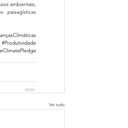
os ambientais, 
paisagísticas 
nçasClimáticas
#Produtividade
eClimatePledge
Ver tudo