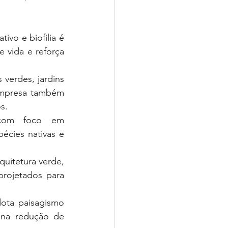
vo e biofilia é 
vida e reforça 
verdes, jardins 
empresa também 
s.
om foco em 
écies nativas e 
uitetura verde, 
projetados para 
ota paisagismo 
na redução de 