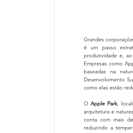
Grandes corporações 
é um passo estrat
produtividade e, a
Empresas como Appl
baseadas na natur
Desenvolvimento Sus
como elas estão rede
O 
Apple Park
, loca
arquitetura e natur
conta com mais d
reduzindo a tempera