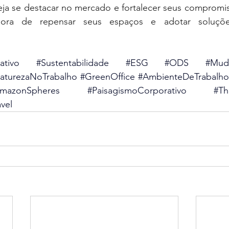
ja se destacar no mercado e fortalecer seus compromiss
hora de repensar seus espaços e adotar soluções 
ativo
#Sustentabilidade
#ESG
#ODS
#Muda
aturezaNoTrabalho
#GreenOffice
#AmbienteDeTrabalho
mazonSpheres
#PaisagismoCorporativo
#Th
vel