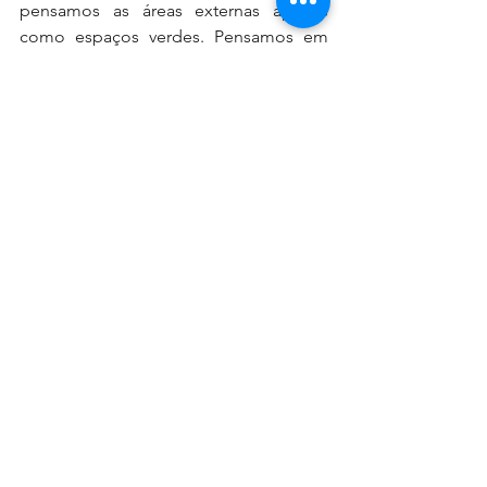
pensamos as áreas externas apenas 
como espaços verdes. Pensamos em 
sistemas vivos capazes de gerar 
serviços ecossistêmicos, fortalecer a 
biodiversidade, aumentar a resiliência 
climática e criar experiências mais 
significativas para as pessoas.
Quando uma paisagem é planejada a 
partir dos processos naturais do lugar, 
ela deixa de ser um elemento de 
consumo e passa a se tornar uma 
ferramenta de regeneração. Talvez essa 
seja a principal diferença entre 
sustentabilidade e regeneração. 
Enquanto uma busca manter o 
equilíbrio, a outra busca restaurar a 
vitalidade. 