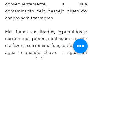
consequentemente, a sua 
contaminação pelo despejo direto do 
esgoto sem tratamento.
Eles foram canalizados, espremidos e 
escondidos, porém, continuam a existir 
e a fazer a sua mínima função de escoar 
água, e quando chove,  a água em 
maior quantidade segue seu rumo 
natural para estes, os quais esperam 
que suas margens (várzeas) sejam 
permeáveis e repletas de flora que 
contribuam para que parte dessa água 
seja retida. Entretanto, a realidade é 
outra, sem suas curvas a água corre 
mais rápido, sem suas várzeas, a água 
transborda e o que vemos é o 
fenómeno de enchente, a qual, é pura 
e simplesmente produto da 