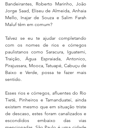
Bandeirantes, Roberto Marinho, João 
Jorge Saad, Eliseu de Almeida, Anhaia 
Mello, Inajar de Souza e Salim Farah 
Maluf têm em comum?
Talvez se eu te ajudar completando 
com os nomes de rios e córregos 
paulistanos como Saracura, Iguatemi, 
Traição, Água Espraiada, Antonico, 
Pirajussara, Mooca, Tatuapé, Cabuçu de 
Baixo e Verde, possa te fazer mais 
sentido.
Esses rios e córregos, afluentes do Rio 
Tietê, Pinheiros e Tamanduateí, ainda 
existem mesmo que em situação triste 
de descaso, estes foram canalizados e 
escondidos embaixo das vias 
mencionadas. São Paulo é uma cidade 