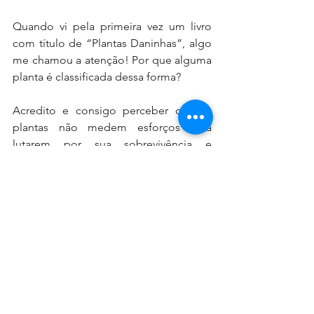
Quando vi pela primeira vez um livro 
com título de “Plantas Daninhas”, algo 
me chamou a atenção! Por que alguma 
planta é classificada dessa forma? 
Acredito e consigo perceber que as 
plantas não medem esforços para 
lutarem por sua sobrevivência e 
perpetuação da sua espécie, a maneira 
que for, mesmo que seja necessário 
artifícios para a eliminação de uma 
outra planta, mas ao mesmo tempo, é 
com elas que aprendi o real significado 
de COLABORAÇÃO, JUSTIÇA e 
COEXISTÊNCIA, pois elas sabem 
exatamente da necessidade umas das 
outras para sua própria existência.