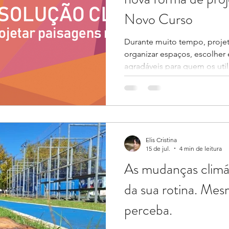
Novo Curso
Durante muito tempo, projet
organizar espaços, escolher 
agradáveis para quem os uti
continua sendo importante, 
diante dos desafios que en
climáticas transformaram pr
cidades e dos territórios. On
eventos extremos de chuva,
estiagem, degradação dos so
Elis Cristina
15 de jul.
4 min de leitura
As mudanças climát
da sua rotina. Me
perceba.