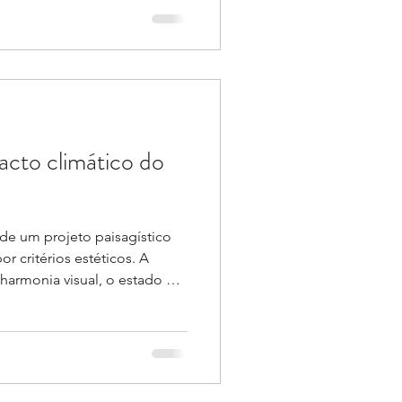
 e incêndios florestais
nte associados ao fenômeno,
ue estamos diante de um
ível de controlar. Na
nômeno climático natural. Ele
rficiais do Oceano Pacífico
cto climático do
de um projeto paisagístico
or critérios estéticos. A
harmonia visual, o estado de
dos usuários eram os
ados para determinar a
. Mas a emergência climática
À medida que ondas de calor
eventos extremos mais