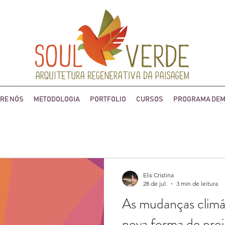
RE NÓS
METODOLOGIA
PORTFOLIO
CURSOS
PROGRAMA DEM
Elis Cristina
28 de jul.
3 min de leitura
As mudanças climá
nova forma de proj