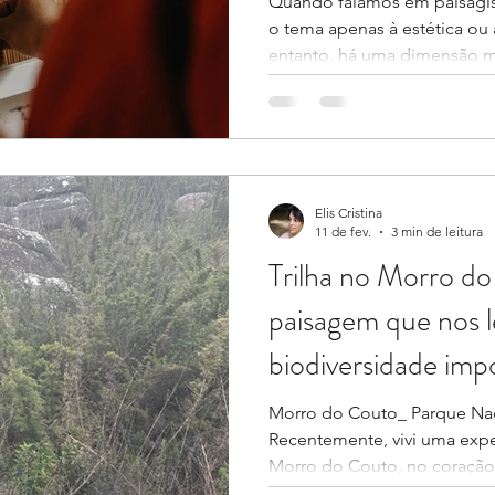
Quando falamos em paisagi
o tema apenas à estética ou
entanto, há uma dimensão ma
que vem ganhando protagon
Climáticas: a escolha dos ma
detalhe técnico, os materiais
têm impacto direto sobre e
recursos naturais, geração 
sobre a resiliência climática
Elis Cristina
11 de fev.
3 min de leitura
decks,
Trilha no Morro d
paisagem que nos 
biodiversidade imp
empresas
Morro do Couto_ Parque Naci
Recentemente, vivi uma expe
Morro do Couto, no coração
Itatiaia. Caminhar pelos camp