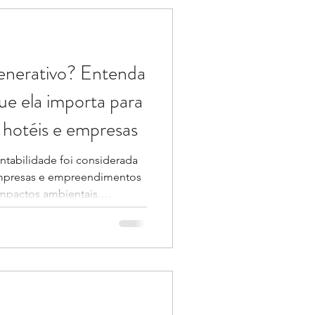
ecursos naturais aumenta, sur
generativo? Entenda
ue ela importa para
hotéis e empresas
ntabilidade foi considerada
 empresas e empreendimentos
mpactos ambientais.
onsumo de água, eficiência
uos passaram a integrar
e tornaram indicadores
. Mas existe uma questão
e: será que reduzir impactos
o de degradação ambiental