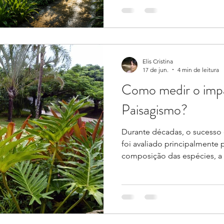
enchentes, secas prolongadas
passaram a ser frequenteme
gerando uma sensação de q
evento imprevisível e imposs
realidade, o El Niño é um fe
ocorre quando as águas supe
Elis Cristina
17 de jun.
4 min de leitura
Equatorial apre
Como medir o impa
Paisagismo?
Durante décadas, o sucesso 
foi avaliado principalmente p
composição das espécies, a 
conservação e a percepção 
principais indicadores utiliz
qualidade de uma área verde
está mudando essa lógica. 
se tornam mais frequentes, 