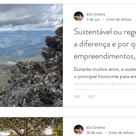
intensos e a pressão sobre r
Elis Cristina
3 de jun.
3 min de leitura
Sustentável ou re
a diferença e por q
empreendimentos, 
Durante muitos anos, a suste
o principal horizonte para
que buscavam reduzir seus i
Certificações, redução de c
energética e gestão de resíd
estratégias corporativas e s
importantes de desempenho
pouco discutida nesse debat
é suficiente em um context
Elis Cristina
20 de mai.
3 min de leitura
crescent