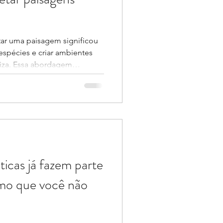
ar uma paisagem significou
espécies e criar ambientes
liza. Essa abordagem
mas deixou de ser suficiente
frentamos hoje. As mudanças
ofundamente a realidade das
das de calor mais intensas,
 períodos prolongados de
los e perda de biodiver
icas já fazem parte
smo que você não