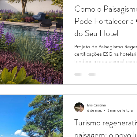
Como o Paisagism
Pode Fortalecer a
do Seu Hotel
Projeto de Paisagismo Regen
certificações ESG na hotela
tendência reputacional para 
concreta de posicionamento
adaptação às novas exigênci
hóspedes e operadores turís
atentos à forma como hotéis
mudanças climáticas e impact
muitas discussões sobre E
Elis Cristina
6 de mai.
3 min de leitura
ene
Turismo regenerati
paisagem: o novo l