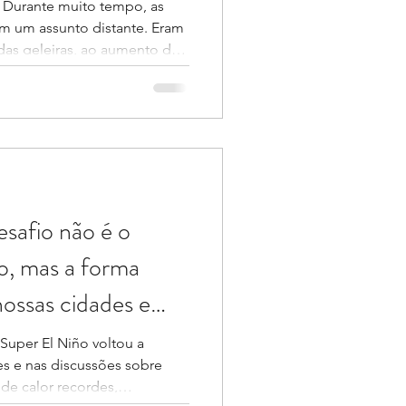
r Durante muito tempo, as
m um assunto distante. Eram
das geleiras, ao aumento do
tos extremos em lugares que
osso cotidiano. Essa
rise climática não começa
e no noticiário ou quando
fra agrícola. Ela começa
decisões que tomamos sem
esafio não é o
o, mas a forma
ossas cidades e
Super El Niño voltou a
s e nas discussões sobre
de calor recordes,