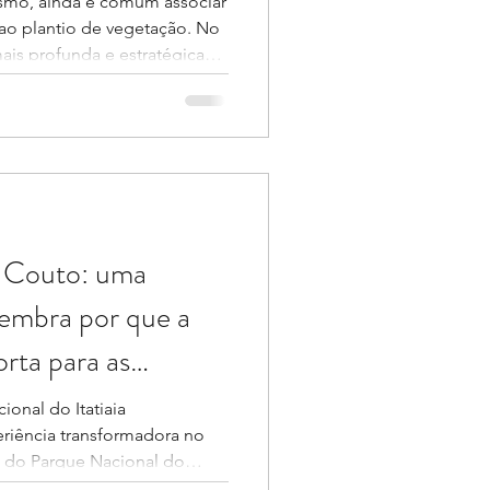
smo, ainda é comum associar
 ao plantio de vegetação. No
is profunda e estratégica
ismo nas agendas ESG e
teriais. Muito além de um
 utilizados em áreas externas
missões, consumo de
de resíduos e até mesmo
 dos espaços. Calçadas,
o Couto: uma
lembra por que a
orta para as
onal do Itatiaia
riência transformadora no
 do Parque Nacional do
os de altitude é atravessar