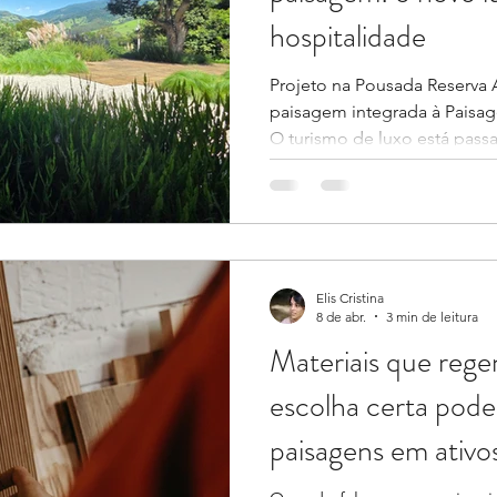
hospitalidade
Projeto na Pousada Reserva
paisagem integrada à Paisag
O turismo de luxo está pas
importante. Durante muito t
associada principalmente à so
excesso e à padronização de
movimento observado no set
direção: a busca por autent
conexão real com o TERRIT
Elis Cristina
8 de abr.
3 min de leitura
de forma c
Materiais que reg
escolha certa pode
paisagens em ativo