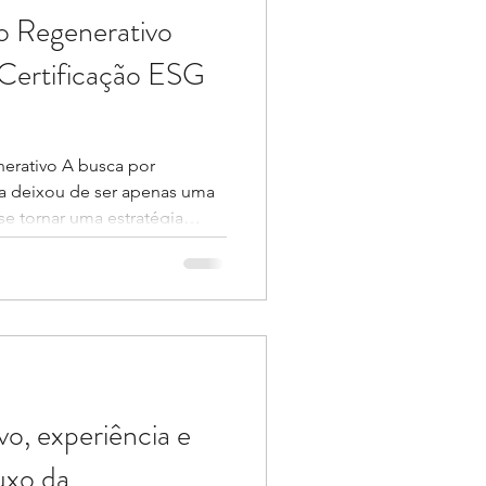
o Regenerativo
 Certificação ESG
erativo A busca por
ria deixou de ser apenas uma
se tornar uma estratégia
, competitividade e
as do mercado. Investidores,
ticos estão cada vez mais
 lidam com recursos naturais,
o territorial. Nesse cenário,
SG acabam concentradas em
vo, experiência e
uxo da