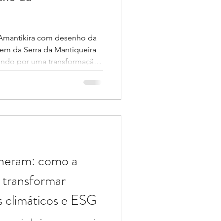
 Amantikira com desenho da
em da Serra da Mantiqueira
sando por uma transformação
empo, exclusividade esteve
fisticação estética, ao
 experiências. Hoje, o
or aponta para outra
icidade, pertencimento e
ÓRIO. Essa mudança apareceu
eneram: como a
 transformar
s climáticos e ESG