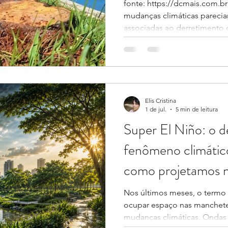
fonte: https://dcmais.com.b
mudanças climáticas parecia
associadas ao derretimento 
nível dos oceanos ou a even
raramente faziam parte do n
percepção mudou. Hoje, a c
quando uma enchente aparec
uma seca compromete uma sa
muito antes, em pequenas 
Elis Cristina
1 de jul.
5 min de leitura
perceber
Super El Niño: o d
fenômeno climátic
como projetamos n
territórios
Nos últimos meses, o termo 
ocupar espaço nas manchete
mudanças climáticas. Ondas 